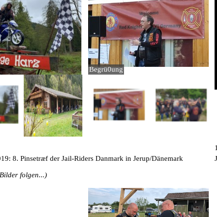
>
<
>
1
/
2
Begrü0ung
19: 8. Pinsetræf der Jail-Riders Danmark in Jerup/Dänemark
Bilder folgen...)