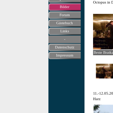
Octopus in 
Bilder
▼
Forum
Gästebuch
Links
▼
-
Datenschutz
<
1
/
2
Beste Bratk
Impressum
11.-12.05.20
Harz