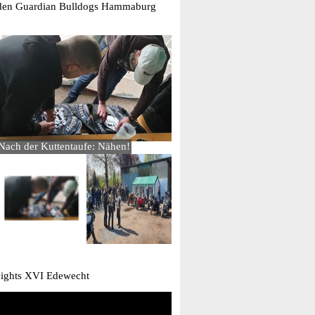
den Guardian Bulldogs Hammaburg
<
>
1
/
2
Nach der Kuttentaufe: Nähen!
nights XVI Edewecht