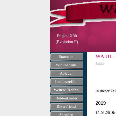
Direkt zum Seiteninhalt
Projekt
X5b
(Evolution II)
Menü überspringen
WÄ OL - 
Startseite
Bilder
Wir über uns
▼
Ableger
▼
Landestreffen
▼
Weitere Treffen
▼
In dieser Ze
Heldenkinder
▼
2019
BikerFriend
12.01.2019
Spenden