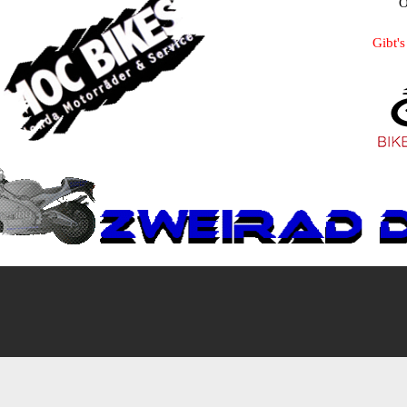
O
Gibt's