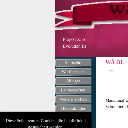
Direkt zum Seiteninhalt
Projekt
X5b
(Evolution II)
Menü überspringen
WÄ OL - 
Startseite
Links
Wir über uns
▼
Ableger
▼
Landestreffen
▼
Weitere Treffen
▼
Manchmal zi
Schraubern h
Heldenkinder
▼
BikerFriend
Diese Seite benutzt Cookies, die bei dir lokal
Spenden
gespeichert werden.