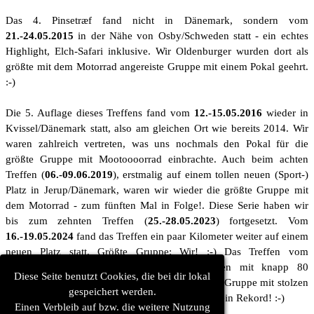
Das 4. Pinsetræf fand nicht in Dänemark, sondern vom
21.-24.05.2015
in der Nähe von Osby/Schweden statt - ein echtes
Highlight, Elch-Safari inklusive. Wir Oldenburger wurden dort als
größte mit dem Motorrad angereiste Gruppe mit einem Pokal geehrt.
:-)
Die 5. Auflage dieses Treffens fand vom
12.-15.05.2016
wieder in
Kvissel/Dänemark statt, also am gleichen Ort wie bereits 2014. Wir
waren zahlreich vertreten, was uns nochmals den Pokal für die
größte Gruppe mit Mootoooorrad einbrachte. Auch beim achten
Treffen (
06.-09.06.2019
), erstmalig auf einem tollen neuen (Sport-)
Platz in Jerup/Dänemark, waren wir wieder die größte Gruppe mit
dem Motorrad - zum fünften Mal in Folge!. Diese Serie haben wir
bis zum zehnten Treffen (
25.-28.05.2023
) fortgesetzt. Vom
16.-19.05.2024
fand das Treffen ein paar Kilometer weiter auf einem
neuen Platz statt. Größte Gruppe: Wir! :-) Das Treffen vom
05.-08.06.2025
war das bisher größte Treffen mit knapp 80
Diese Seite benutzt Cookies, die bei dir lokal
Anmeldungen, bei dem wir als wieder als größte Gruppe mit stolzen
gespeichert werden.
19 Anmeldungen glänzen konnten, auch für uns ein Rekord! :-)
Einen Verbleib auf bzw. die weitere Nutzung