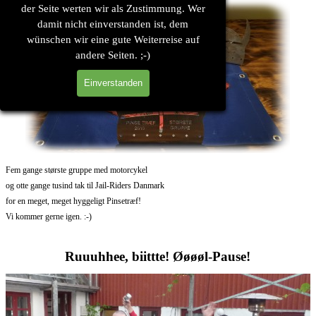
der Seite werten wir als Zustimmung. Wer
damit nicht einverstanden ist, dem
wünschen wir eine gute Weiterreise auf
andere Seiten. ;-)
Einverstanden
Fem gange største gruppe med motorcykel
og otte gange tusind tak til Jail-Riders Danmark
for en meget, meget hyggeligt Pinsetræf!
Vi kommer gerne igen. :-)
Ruuuhhee, biittte! Øøøøl-Pause!