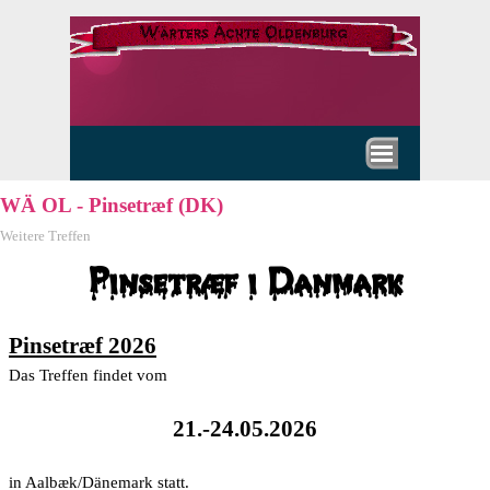
Direkt zum Seiteninhalt
Menü überspringen
WÄ OL - Pinsetræf (DK)
Weitere Treffen
Pinsetræf i Danmark
Pinsetræf
2026
Das Treffen findet vom
21.-24.05.2026
in Aalb
æk/Dänemark statt.