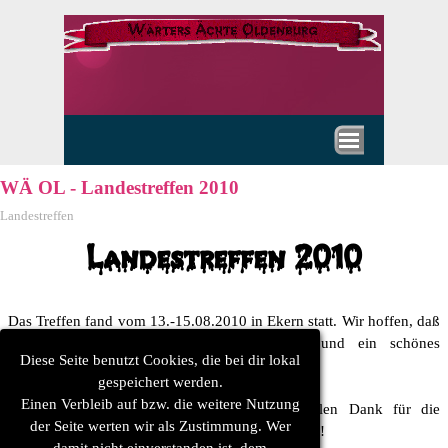
Direkt zum Seiteninhalt
Menü überspringen
WÄ OL - Landestreffen 2010
Landestreffen
Landestreffen 2010
Das Treffen fand vom 13.-15.08.2010 in Ekern statt. Wir hoffen, daß
ihr alle gut nach Hause gekommen seid und ein schönes
Diese Seite benutzt Cookies, die bei dir lokal
Wochenende bei uns hattet. :-)
gespeichert werden.
Einen Verbleib auf bzw. die weitere Nutzung
Allen helfenden Händen an dieser Stelle vielen Dank für die
der Seite werten wir als Zustimmung. Wer
Unterstützung,
ohne euch wäre es nicht gegangen!
damit nicht einverstanden ist, dem